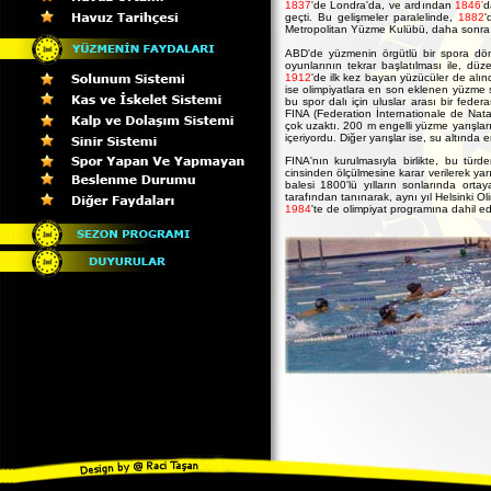
1837
'de Londra'da, ve ardından
1846'
d
geçti. Bu gelişmeler paralelinde,
1882
'
Metropolitan Yüzme Kulübü, daha sonra 
ABD'de yüzmenin örgütlü bir spora dö
oyunlarının tekrar başlatılması ile, düz
1912
'de ilk kez bayan yüzücüler de alınd
ise olimpiyatlara en son eklenen yüzme st
bu spor dalı için uluslar arası bir feder
FINA (Federation İnternationale de Nata
çok uzaktı. 200 m engelli yüzme yarışları
içeriyordu. Diğer yarışlar ise, su altınd
FINA'nın kurulmasıyla birlikte, bu türd
cinsinden ölçülmesine karar verilerek yar
balesi 1800'lü yılların sonlarında orta
tarafından tanınarak, aynı yıl Helsinki Ol
1984
'te de olimpiyat programına dahil edi