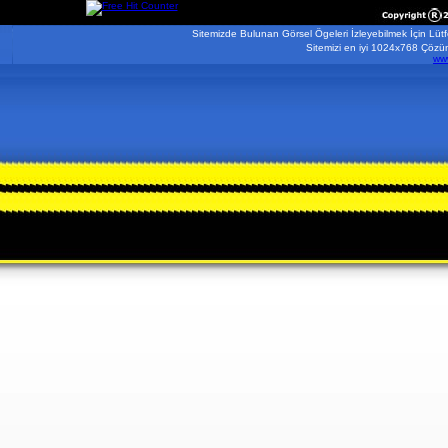
Sitemizde Bulunan Görsel Ögeleri İzleyebilmek İçin Lüt
Sitemizi en iyi 1024x768 Çözünür
www