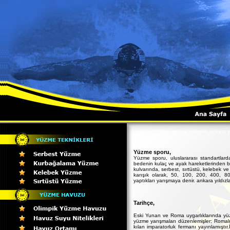
ankarayıldızlar- ankara yıldızlar, ankara y
Yüzme sporu,
Yüzme sporu, uluslararası standartlar
bedenin kulaç ve ayak hareketlerinden b
kulvarında, serbest, sırtüstü, kelebek ve
karışık olarak, 50, 100, 200, 400, 8
yaptıkları yarışmaya denir. ankara yıldız
Tarihçe,
Eski Yunan ve Roma uygarlıklarında yüzm
yüzme yarışmaları düzenlemişler; Romalı
kılan imparatorluk fermanı yayınlamışt