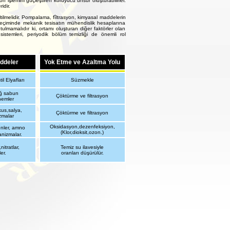
işlemini güçleştiren koruyucu unsur oluşturabilirler.
idir.
tilmelidir. Pompalama, fîltrasyon, kimyasal maddelerin
eçiminde mekanik tesisatın mühendislik hesaplarına
ulmamalıdır ki, ortamı oluşturan diğer faktörler olan
 sistemleri, periyodik bölüm temizliği de önemli rol
addeler
Yok Etme ve Azaltma Yolu
l Elyafları
Süzmekle
ağ sabun
Çöktürme ve filtrasyon
hemler
us,salya,
Çöktürme ve filtrasyon
zmalar
Oksidasyon,dezenfeksiyon,
enler, amno
(Klor,dioksit,ozon.)
anizmalar.
itratlar,
Temiz su ilavesiyle
er.
oranları düşürülür.