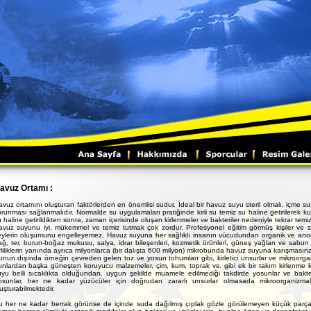
avuz Ortamı :
vuz ortamını oluşturan faktörlerden en önemlisi sudur. İdeal bir havuz suyu steril olmalı, içme suyu 
runması sağlanmalıdır. Normalde su uygulamaları pratiğinde kirli su temiz su haline getirilerek kull
 haline getirildikten sonra, zaman içerisinde oluşan kirlenmeler ve bakteriler nedeniyle tekrar temizl
avuz suyunu iyi, mükemmel ve temiz tutmak çok zordur. Profesyonel eğitim görmüş kişiler ve s
eylerin oluşumunu engelleyemez. Havuz suyuna her sağlıklı insanın vücudundan organik ve anorg
ağ, ter, burun-boğaz mukusu, salya, idrar bileşenleri, kozmetik ürünleri, güneş yağlan ve sabu
rliliklerin yanında ayrıca milyonlarca (bir dalışta 600 milyon) mikrobunda havuz suyuna karışmasına
nun dışında örneğin çevreden gelen toz ve yosun tohumları gibi, kirletici unsurlar ve mikroorg
unlardan başka güneşten koruyucu malzemeler, çim, kum, toprak vs. gibi ek bir takım kirlenme
yu belli sıcaklıkta olduğundan, uygun şekilde muamele edilmediği takdirde yosunlar ve bakteril
osunlar, her ne kadar yüzücüler için doğrudan zararlı unsurlar olmasada mikroorganizmal
uşturabilmektedir.
u her ne kadar berrak görünse de içinde suda dağılmış çıplak gözle görülemeyen küçük parçacık