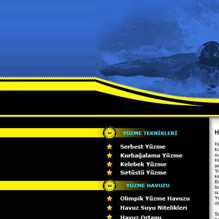
H
Ha
ko
su
H
ş
Y
ki
Bu
b
su
Y
ol
S