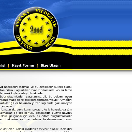
niteliklerini taşımalı ve bu özelliklerin sürekli olarak
anıcılara ulaştırılırken havuz ortamında kirli su temiz
enerek kişilere ulaştırılmaktadır.
üper sistemlerden yararlanılsa bile bu beklenmeyen
anik maddelerle mikroorganizmalar yayılır (Örneğin:
n artıkları.) Her havuzda yüzen kişi suda çözünmeyen
 yol açar.
anizmalar da suya karışmaktadır. Açık havuzlarda tüm
 kaynakları da söz konusu olmaktadır. Yüzme havuzu
erin gelişmesi için ideal bir ortam oluşturmaktadır.
ar, bakteriler ve mantarların beslenmesine zemin
lar olan koloid maddeler mevcut olabilir. Koloidler