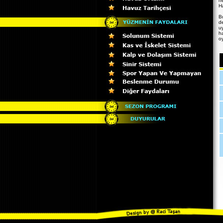
he
Ha
Bu
d
uy
h
o