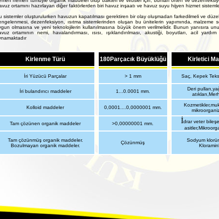
men hemen tümüyle organik maddeler olup bakteri ve virüsler için, bunları örten ve dezenfeksiyon 
vuz ortamını hazırlayan diğer faktörlerden biri havuz inşaatı ve havuz suyu hijyen hizmet sistemler
 sistemler oluşturulurken havuzun kapatılması gerektiren bir olay oluşmadan farkedilmeli ve düzel
engelenmesi, dezenfeksiyon, ısıtma sistemlerinden oluşan bu ünitelerin yapımında, malzeme s
gun olmasına ve yeni teknolojilerin kullanılmasına büyük önem verilmelidir. Bunun yanısıra unut
avuz ortamının nemi, havalandırması, ısısı, ışıklandırılması, akustiği, boyutları, acil yardım
ynamaktadır
Kirlenme Türü
180Parçacık Büyüklüğü
Kirletici M
İri Yüzücü Parçalar
> 1 mm
Saç, Kepek Teksti
Deri pulları,y
İri bulandırıcı maddeler
1
...0.0001 mm.
atıkları,Mer
Kozmetikler,muk
Kolloid maddeler
0,0001....0,0000001 mm.
mikroorgani
İ
drar veter bileş
Tam çözünen organik maddeler
>0,00000001 mm.
asitler,Mikroorg
Tam çözünmüş organik maddeler.
Sodyum klorür,n
Çözünmüş
Bozulmayan organik maddeler.
Kloraminl